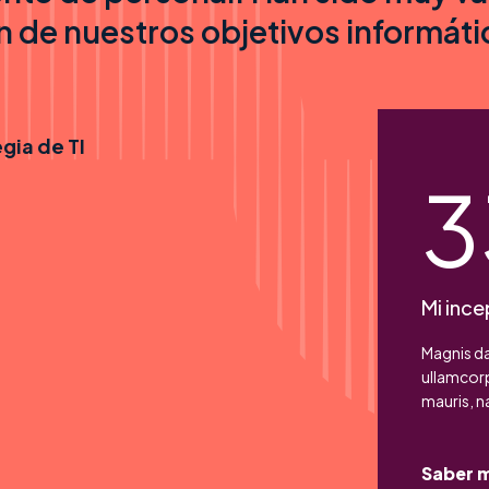
n de nuestros objetivos informáti
gia de TI
Mi ince
Magnis d
ullamcorp
mauris, n
Saber 