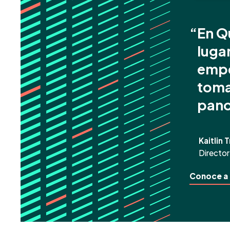
“
En Qu
luga
empe
toma
pano
Kaitlin T
Director
Conoce a 