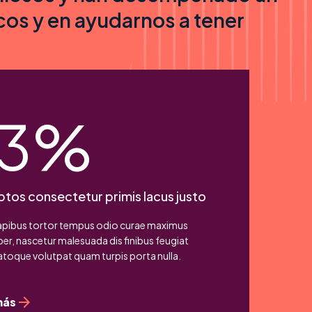
cos y en ayudarnos a tener
33%
ptos consectetur primis lacus justo
apibus tortor tempus odio curae maximus
er, nascetur malesuada dis finibus feugiat
atoque volutpat quam turpis porta nulla.
más