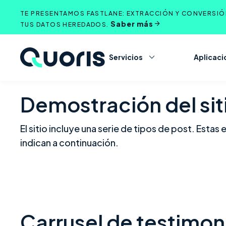
Saltar
TE PRESENTAMOS FASTLANE: EXTRACCIÓN Y CONVERSIÓN
al
Saber más
TUS DATOS HEREDADOS.
contenido
Servicios
Aplicaci
Demostración del si
El sitio incluye una serie de tipos de post. Es
indican a continuación.
Carrusel de testimon