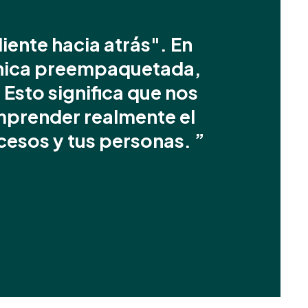
iente hacia atrás". En
cnica preempaquetada,
sto significa que nos
prender realmente el
cesos y tus personas. ”