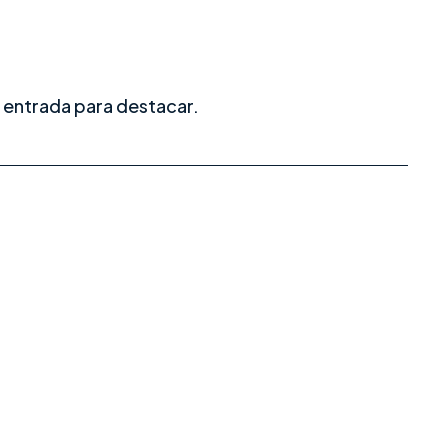
 entrada para destacar.
70 aplicaciones durante la migración a Epic