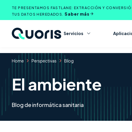
Saltar
TE PRESENTAMOS FASTLANE: EXTRACCIÓN Y CONVERSIÓN
al
Saber más
TUS DATOS HEREDADOS.
contenido
Servicios
Aplicaci
Home
Perspectivas
Blog
El ambiente
Blog de informática sanitaria