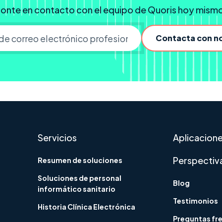
onte en contacto con el equipo de Quoris hoy mism
Contacta con n
Correo electrónico de em
Servicios
Aplicacion
Perspectiv
Resumen de soluciones
Soluciones de personal
Blog
informático sanitario
Testimonios
Historia Clínica Electrónica
Preguntas fr