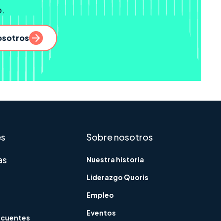
o.
osotros
presa
es
Sobre nosotros
as
Nuestra historia
Liderazgo Quoris
Empleo
Eventos
ecuentes