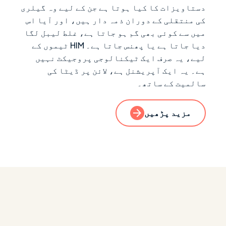
دستاویزات کا کیا ہوتا ہے جن کے لیے وہ گیلری
کی منتقلی کے دوران ذمہ دار ہیں، اور آیا اس
میں سے کوئی بھی گم ہو جاتا ہے، غلط لیبل لگا
دیا جاتا ہے یا پھنس جاتا ہے۔ HIM ٹیموں کے
لیے، یہ صرف ایک ٹیکنالوجی پروجیکٹ نہیں
ہے۔ یہ ایک آپریشنل ہے، لائن پر ڈیٹا کی
سالمیت کے ساتھ۔
مزید پڑھیں