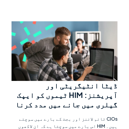
ڈیٹا انٹیگریٹ
ڈیٹا انٹیگریٹی اور
آپریشنز: HIM ٹیموں کو ایپک
گیلری میں جانے میں مدد کرنا
CIOs ٹائم لائنز اور بجٹ کے بارے میں سوچتے
ہیں۔ HIM اس بارے میں سوچتا ہے کہ ان لاکھوں