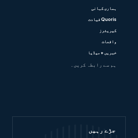
ہماری کہانی
Quoris قیادت
کیریئرز
واقعات
خبریں + میڈیا
ہم سے رابطہ کریں۔
جڑے رہیں