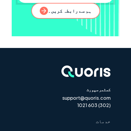
کاروباری ای میل
ہم سے رابطہ کریں۔
کسٹمر سپورٹ
support@quoris.com
(302) 603 1021
خدمات