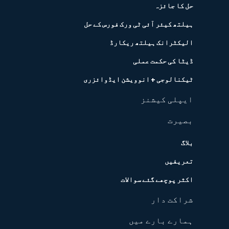
حل کا جائزہ
ہیلتھ کیئر آئی ٹی ورک فورس کے حل
الیکٹرانک ہیلتھ ریکارڈ
ڈیٹا کی حکمت عملی
ٹیکنالوجی + انوویشن ایڈوائزری
ایپلی کیشنز
بصیرت
بلاگ
تعریفیں
اکثر پوچھے گئے سوالات
شراکت دار
ہمارے بارے میں