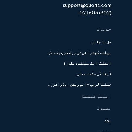
support@quoris.com
(302) 603 1021
خدمات
حل کا جائزہ
ہیلتھ کیئر آئی ٹی ورک فورس کے حل
الیکٹرانک ہیلتھ ریکارڈ
ڈیٹا کی حکمت عملی
ٹیکنالوجی + انوویشن ایڈوائزری
ایپلی کیشنز
بصیرت
بلاگ
تعریفیں