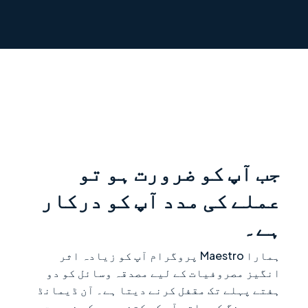
جب آپ کو ضرورت ہو تو
عملے کی مدد آپ کو درکار
ہے۔
ہمارا Maestro پروگرام آپ کو زیادہ اثر
انگیز مصروفیات کے لیے مصدقہ وسائل کو دو
ہفتے پہلے تک مقفل کرنے دیتا ہے۔ آن ڈیمانڈ
ریسورسنگ کے ساتھ آپ کو کتنی مدد کی ضرورت ہے