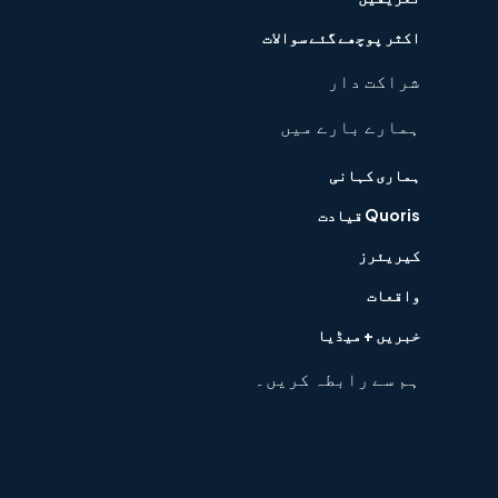
اکثر پوچھے گئے سوالات
شراکت دار
ہمارے بارے میں
ہماری کہانی
Quoris قیادت
کیریئرز
واقعات
خبریں + میڈیا
ہم سے رابطہ کریں۔