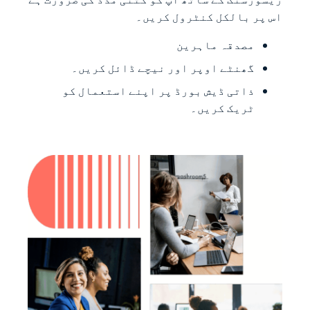
اس پر بالکل کنٹرول کریں۔
مصدقہ ماہرین
گھنٹے اوپر اور نیچے ڈائل کریں۔
ذاتی ڈیش بورڈ پر اپنے استعمال کو
ٹریک کریں۔