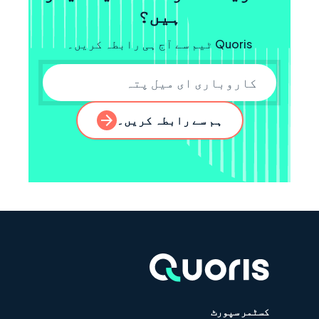
ہیں؟
Quoris ٹیم سے آج ہی رابطہ کریں۔
کاروباری ای میل
ہم سے رابطہ کریں۔
کسٹمر سپورٹ