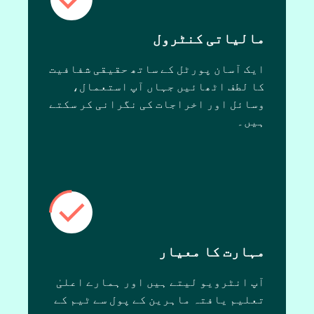
مالیاتی کنٹرول
ایک آسان پورٹل کے ساتھ حقیقی شفافیت
کا لطف اٹھائیں جہاں آپ استعمال،
وسائل اور اخراجات کی نگرانی کر سکتے
ہیں۔
مہارت کا معیار
آپ انٹرویو لیتے ہیں اور ہمارے اعلیٰ
تعلیم یافتہ ماہرین کے پول سے ٹیم کے