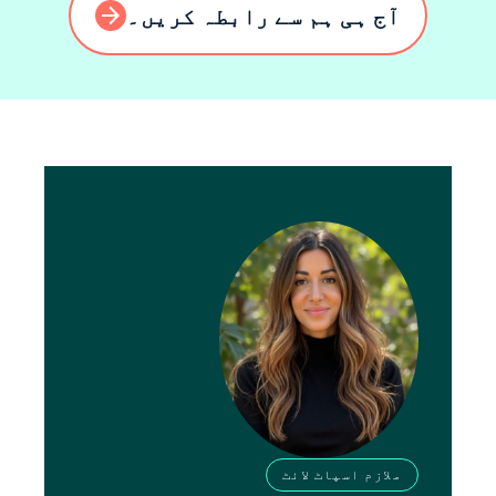
آج ہی ہم سے رابطہ کریں۔
ملازم اسپاٹ لائٹ