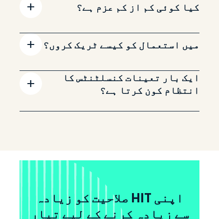
کیا کوئی کم از کم عزم ہے؟
میں استعمال کو کیسے ٹریک کروں؟
ایک بار تعینات کنسلٹنٹس کا
انتظام کون کرتا ہے؟
اپنی HIT صلاحیت کو زیادہ
سے زیادہ کرنے کے لیے تیار