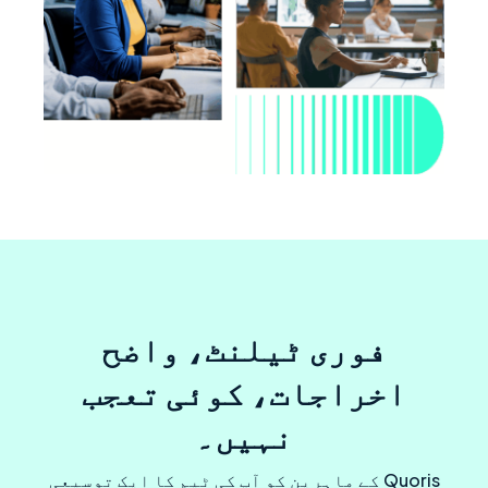
فوری ٹیلنٹ، واضح
اخراجات، کوئی تعجب
نہیں۔
Quoris کے ماہرین کو آپ کی ٹیم کا ایک توسیعی