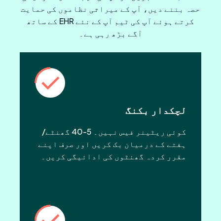
حصہ بننے دیں، آپ کے میراثی نظاموں کی حمایت
کرتے ہوئے آپ کی ٹیم آپ کے نئے EHR کے ساتھ
آگے بڑھ رہی ہے۔
لچکدار بکنگ
کوئی ریٹینر فیس نہیں۔ 5-40 گھنٹے/
ہفتے کے درمیان بک کریں اور صرف اپنے
مقرر کردہ گھنٹوں کی ادائیگی کریں۔