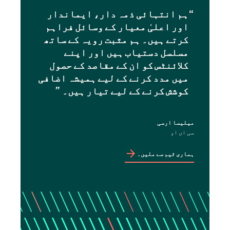
“
ہم انتہائی ذمہ دار، ایماندار
اور اعلیٰ معیار کے وسائل فراہم
کرتے ہیں۔ ہم مثبت رویہ کے ساتھ
مسلسل دستیاب ہیں اور اپنے
کلائنٹس کو ان کے مقاصد کے حصول
میں مدد کرنے کے لیے ہمیشہ اضافی
کوشش کرنے کے لیے تیار ہیں۔ ”
میلیسا ارسی
سی ای او
ہماری ٹیم سے ملیں۔