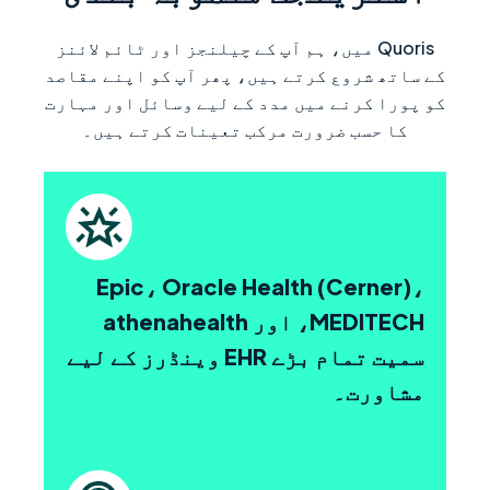
Quoris میں، ہم آپ کے چیلنجز اور ٹائم لائنز
کے ساتھ شروع کرتے ہیں، پھر آپ کو اپنے مقاصد
کو پورا کرنے میں مدد کے لیے وسائل اور مہارت
کا حسب ضرورت مرکب تعینات کرتے ہیں۔
Epic، Oracle Health (Cerner)،
MEDITECH، اور athenahealth
سمیت تمام بڑے EHR وینڈرز کے لیے
مشاورت۔