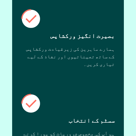
بصیرت انگیز ورکشاپس
ہمارے ماہرین کی زیرقیادت ورکشاپس
کے ساتھ تعیناتیوں اور نفاذ کے لیے
تیاری کریں۔
سسٹم کے انتخاب
ہم آپ کی مخصوص ضروریات کو پورا کرنے