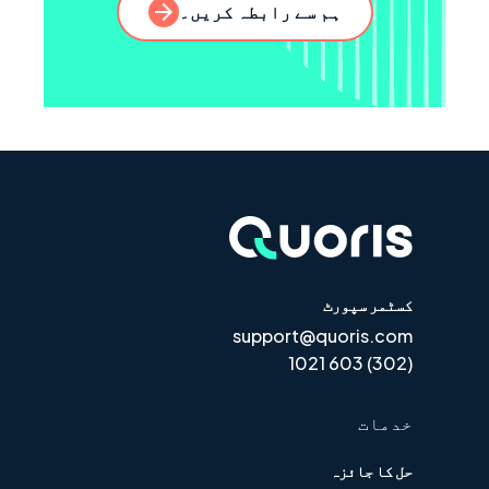
ہم سے رابطہ کریں۔
کسٹمر سپورٹ
support@quoris.com
(302) 603 1021
خدمات
حل کا جائزہ