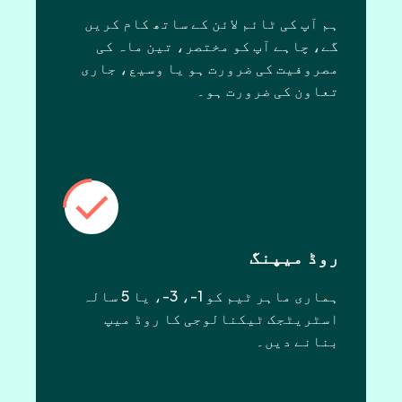
ہم آپ کی ٹائم لائن کے ساتھ کام کریں
گے، چاہے آپ کو مختصر، تین ماہ کی
مصروفیت کی ضرورت ہو یا وسیع، جاری
تعاون کی ضرورت ہو۔
روڈ میپنگ
ہماری ماہر ٹیم کو 1-، 3-، یا 5 سالہ
اسٹریٹجک ٹیکنالوجی کا روڈ میپ
بنانے دیں۔