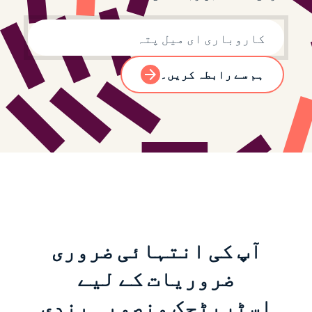
کاروباری ای میل
ہم سے رابطہ کریں۔
آپ کی انتہائی ضروری
ضروریات کے لیے
اسٹریٹجک منصوبہ بندی