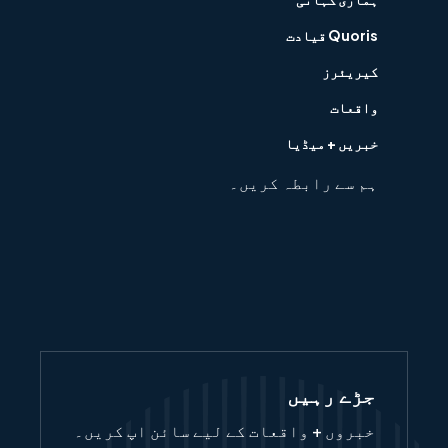
Quoris قیادت
کیریئرز
واقعات
خبریں + میڈیا
ہم سے رابطہ کریں۔
جڑے رہیں
خبروں + واقعات کے لیے سائن اپ کریں۔