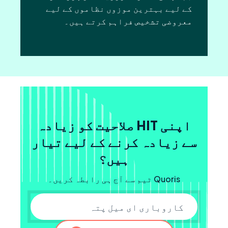
کے لیے بہترین موزوں نظاموں کے لیے
معروضی تشخیص فراہم کرتے ہیں۔
اپنی HIT صلاحیت کو زیادہ
سے زیادہ کرنے کے لیے تیار
ہیں؟
Quoris ٹیم سے آج ہی رابطہ کریں۔
کاروباری ای میل