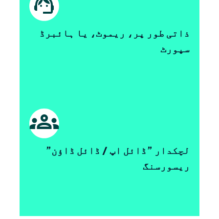
ذاتی طور پر، ریموٹ، یا ہائبرڈ
سپورٹ
لچکدار ”ڈائل اپ / ڈائل ڈاؤن”
ریسورسنگ