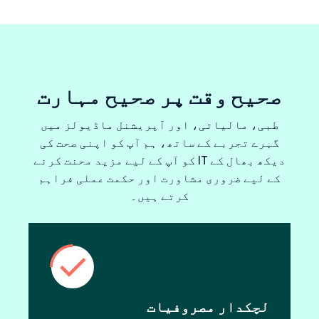
صحیح وقت پر صحیح مہارت
طبی، مالیاتی، اور آپریشنل ماڈیولز میں
گہرے تجربے کے ساتھ، ہم آپ کو اپنی صحت کی
دیکھ بھال کے IT کو آپ کے لیے مزید محنت کرنے
کے لیے ضروری مشاورت اور حکمت عملی فراہم
کرتے ہیں۔
لچکدار مصروفیات