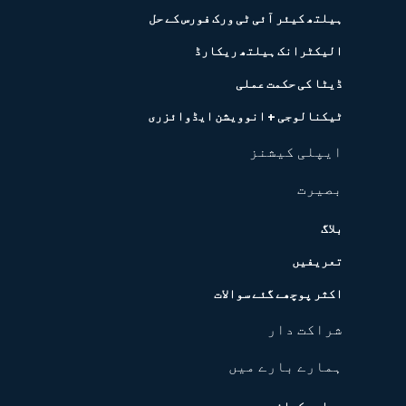
ہیلتھ کیئر آئی ٹی ورک فورس کے حل
الیکٹرانک ہیلتھ ریکارڈ
ڈیٹا کی حکمت عملی
ٹیکنالوجی + انوویشن ایڈوائزری
ایپلی کیشنز
بصیرت
بلاگ
تعریفیں
اکثر پوچھے گئے سوالات
شراکت دار
ہمارے بارے میں
ہماری کہانی